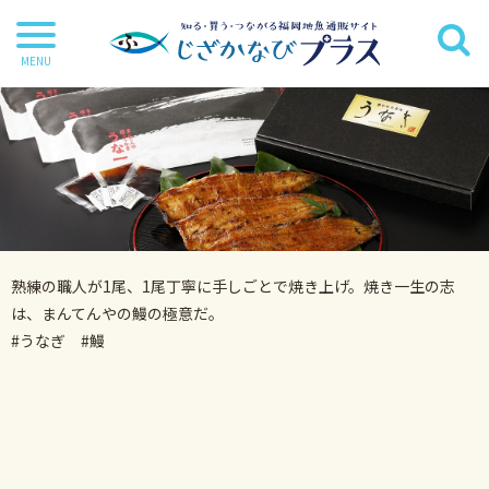
干物
丸魚
切り身
茶漬け・炊き込み等
熟練の職人が1尾、1尾丁寧に手しごとで焼き上げ。焼き一生の志
鍋・麺類
は、まんてんやの鰻の極意だ。
海苔
#うなぎ #鰻
海藻
だし・調味料
詰合せ・ギフトセット