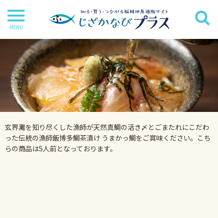
干物
丸魚
切り身
茶漬け・炊き込み等
玄界灘を知り尽くした漁師が天然真鯛の活き〆とごまたれにこだわ
鍋・麺類
った伝統の漁師飯博多鯛茶漬け うまかっ鯛をご賞味ください。こち
らの商品は5人前となっております。
海苔
海藻
だし・調味料
詰合せ・ギフトセット