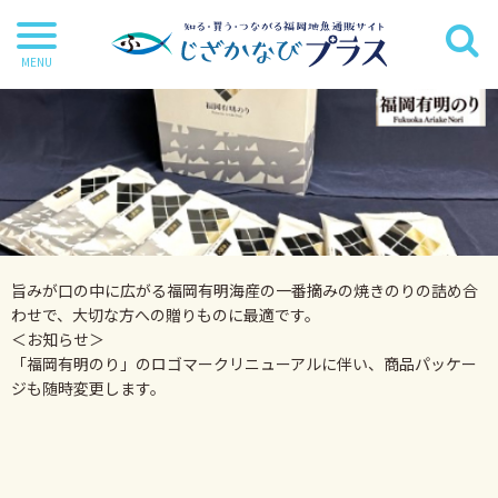
干物
丸魚
切り身
茶漬け・炊き込み等
旨みが口の中に広がる福岡有明海産の一番摘みの焼きのりの詰め合
鍋・麺類
わせで、大切な方への贈りものに最適です。
＜お知らせ＞
海苔
「福岡有明のり」のロゴマークリニューアルに伴い、商品パッケー
海藻
ジも随時変更します。
だし・調味料
詰合せ・ギフトセット