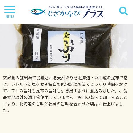
干物
丸魚
切り身
茶漬け・炊き込み等
玄界灘の旋網漁で混獲される天然ぶりを北海道・浜中産の昆布で巻
鍋・麺類
き、レトルト処理をせず独自の低温調理製法でじっくり時間をかけ
て、ブリの旨味も昆布の旨味も引き出すように煮込みました。、食
海苔
品素材以外の添加物使用していません。独自の製法で加工すること
海藻
により、北海道の旨味と福岡の旨味を合わせた製品に仕上げまし
た。
だし・調味料
詰合せ・ギフトセット