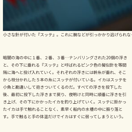
小さな針が付いた『スッテ』。これに腕などが引っかかり逃げられな
暗闇の海の中に１番、２番、３番…ナンバリングされた20個の浮き
と、その下に垂れる『スッテ』と呼ばれるピンク色の擬似針を等間
隔に海へと投げ入れていく。それぞれの浮きには幹糸が垂れ、そこ
から枝分かれした５本の糸にスッテが付いている。イカはスッテを
小魚と勘違いして抱きついてくるのだ。すべての浮きを投下した
後、最初に投下した浮きまで戻り、夜明けと同時に順番に浮きを引
き上げ、その下にかかったイカを釣り上げていく。スッテに掛かっ
たイカは手で触れることなく、素早く船内の水槽の中に振り落と
す。手で触ると手の体温だけでイカはすぐに弱ってしまうという。