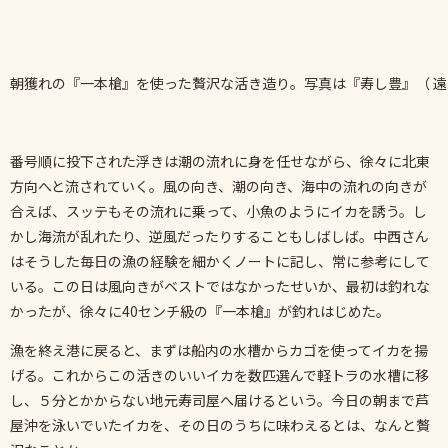
朝獲れの『一本槍』を使った贅沢な活き造り。写真は『寿し豊』（ 遠
番号順に投下された浮きは潮の流れに身を任せながら、徐々に北東
方向へと流されていく。風の向き、潮の向き、海中の流れの向きが
合えば、スッテもその流れに乗って、小魚のようにイカを誘う。し
かし海流が乱れたり、逆風だったりすることもしばしば。中西さん
はそうした毎日の漁の経験を細かくノートに記し、常に参考にして
いる。この日は風向きがベストではなかったせいか、最初は釣れな
かったが、徐々に40センチ級の『一本槍』が釣れはじめた。
漁を終え港に戻ると、まずは船内の水槽からカゴを使ってイカを揚
げる。これからこの活きのいいイカを数匹選んで軽トラの水槽に移
し、５分とかからない地元寿司屋へ届けるという。今日の朝まで芦
屋沖を泳いでいたイカを、その日のうちに味わえるとは、なんと贅