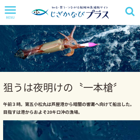
干物
丸魚
切り身
茶漬け・炊き込み等
狙うは夜明けの〝一本槍〞
鍋・麺類
海苔
午前３時。第五小松丸は芦屋港から暗闇の響灘へ向けて船出した。
海藻
目指すは港からおよそ
20
キロ沖の漁場。
だし・調味料
詰合せ・ギフトセット