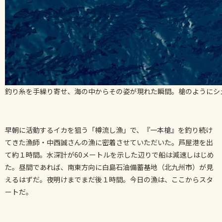
釣り糸を手繰り寄せ、海の中からその姿が現れた瞬間。槍のようにシ
早朝に活動するイカを狙う「樽流し漁」で、『一本槍』を釣り続け
てきた漁師・中西誠さんの漁に密着させていただいた。芦屋港を出
て約１時間。水深計が60メートルを示した辺りで船は減速しはじめ
た。昼間であれば、南東方向に白島石油備蓄基地（北九州市）が見
えるはずだ。夜明けまでまだ後１時間。今日の漁は、ここからスタ
ートだ。