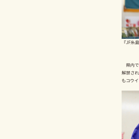
『JF糸
県内で
解禁され
もコウイ