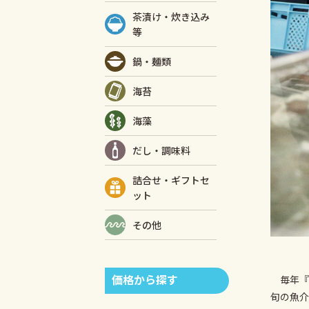
茶漬け・炊き込み
等
鍋・麺類
海苔
海藻
だし・調味料
詰合せ・ギフトセ
ット
その他
価格から探す
毎年『
旬の魚介