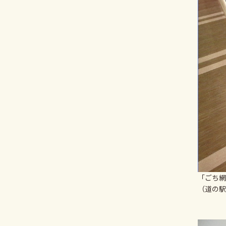
「ごち網
（道の駅