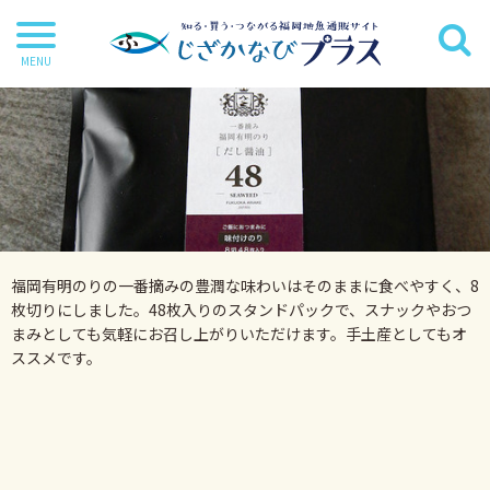
干物
丸魚
切り身
茶漬け・炊き込み等
福岡有明のりの一番摘みの豊潤な味わいはそのままに食べやすく、8
鍋・麺類
枚切りにしました。48枚入りのスタンドパックで、スナックやおつ
まみとしても気軽にお召し上がりいただけます。手土産としてもオ
海苔
ススメです。
海藻
だし・調味料
詰合せ・ギフトセット