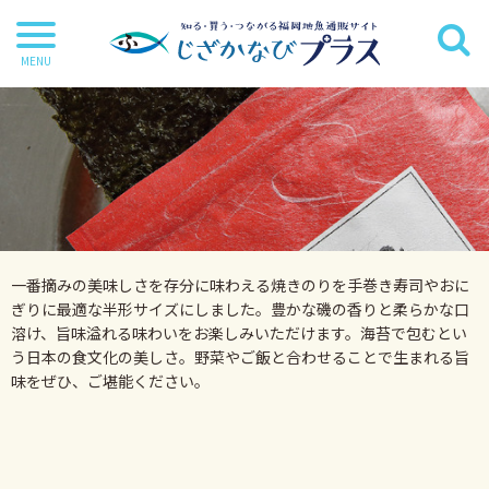
干物
丸魚
切り身
茶漬け・炊き込み等
一番摘みの美味しさを存分に味わえる焼きのりを手巻き寿司やおに
鍋・麺類
ぎりに最適な半形サイズにしました。豊かな磯の香りと柔らかな口
溶け、旨味溢れる味わいをお楽しみいただけます。海苔で包むとい
海苔
う日本の食文化の美しさ。野菜やご飯と合わせることで生まれる旨
海藻
味をぜひ、ご堪能ください。
だし・調味料
詰合せ・ギフトセット