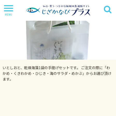
干物
丸魚
切り身
茶漬け・炊き込み等
いとしおと、乾燥海藻1袋の手提げセットです。 ご注文の際に「わ
鍋・麺類
かめ・くきわかめ・ひじき・海のサラダ・めかぶ」からお選び頂け
ます。
海苔
海藻
だし・調味料
詰合せ・ギフトセット