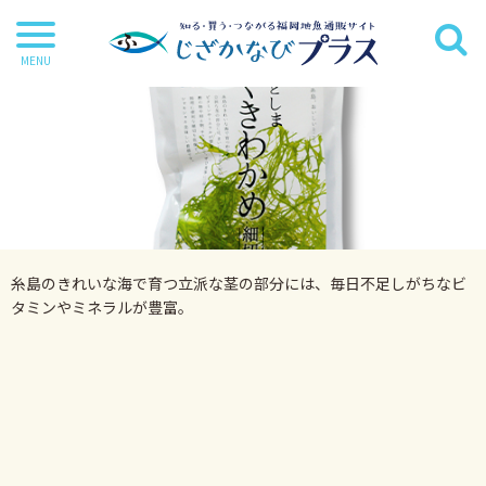
干物
丸魚
切り身
茶漬け・炊き込み等
糸島のきれいな海で育つ立派な茎の部分には、毎日不足しがちなビ
鍋・麺類
タミンやミネラルが豊富。
海苔
海藻
だし・調味料
詰合せ・ギフトセット