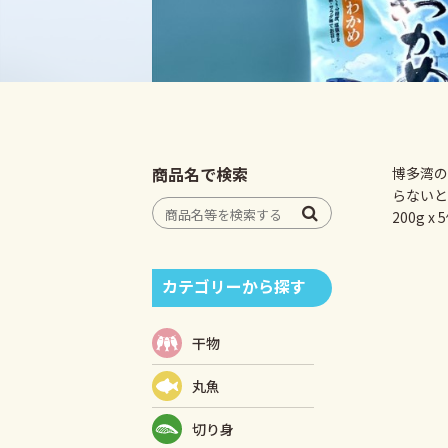
商品名で検索
博多湾の
らないと
200g x
カテゴリーから探す
干物
丸魚
切り身