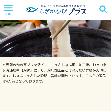
干物
丸魚
切り身
茶漬け・炊き込み等
玄界灘の旬の寒ブリを活〆してしゃぶしゃぶ用に加工後、独自の急
鍋・麺類
速冷凍技術【冷透】により、冷凍加工品とは思えない鮮度が実現し
ます。しゃぶしゃぶした瞬間に旨味が開放されます。こちらの商品
海苔
は4人前となっております。
海藻
だし・調味料
詰合せ・ギフトセット