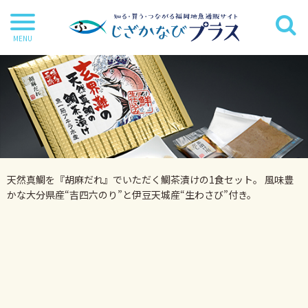
干物
丸魚
切り身
茶漬け・炊き込み等
天然真鯛を『胡麻だれ』でいただく鯛茶漬けの1食セット。 風味豊
鍋・麺類
かな大分県産“吉四六のり”と伊豆天城産“生わさび”付き。
海苔
海藻
だし・調味料
詰合せ・ギフトセット