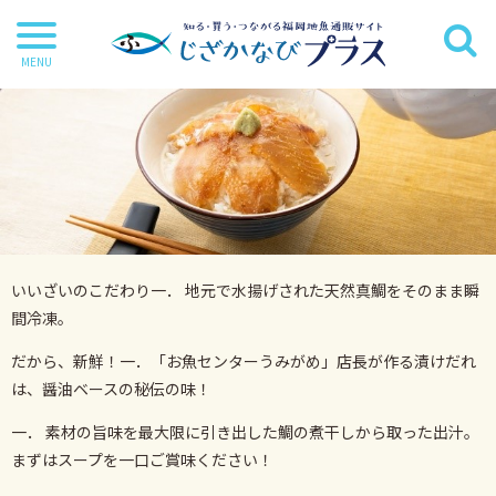
干物
丸魚
切り身
茶漬け・炊き込み等
いいざいのこだわり一． 地元で水揚げされた天然真鯛をそのまま瞬
鍋・麺類
間冷凍。
海苔
だから、新鮮！一．「お魚センターうみがめ」店長が作る漬けだれ
海藻
は、醤油ベースの秘伝の味！
だし・調味料
一． 素材の旨味を最大限に引き出した鯛の煮干しから取った出汁。
まずはスープを一口ご賞味ください！
詰合せ・ギフトセット