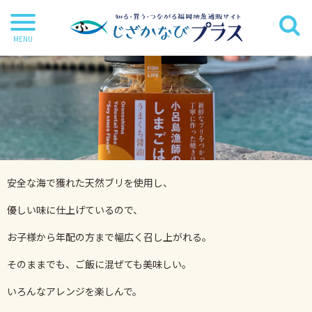
干物
丸魚
切り身
茶漬け・炊き込み等
安全な海で獲れた天然ブリを使用し、
鍋・麺類
優しい味に仕上げているので、
海苔
お子様から年配の方まで幅広く召し上がれる。
海藻
そのままでも、ご飯に混ぜても美味しい。
だし・調味料
いろんなアレンジを楽しんで。
詰合せ・ギフトセット