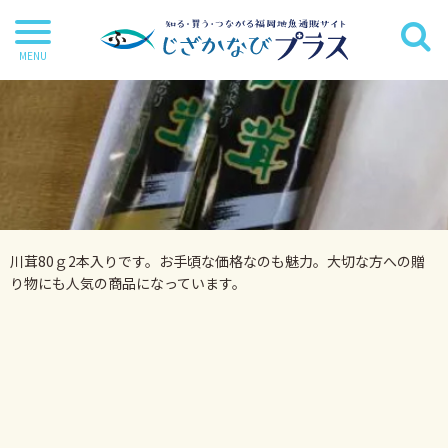
干物
丸魚
切り身
茶漬け・炊き込み等
川茸80ｇ2本入りです。お手頃な価格なのも魅力。大切な方への贈
鍋・麺類
り物にも人気の商品になっています。
海苔
海藻
だし・調味料
詰合せ・ギフトセット