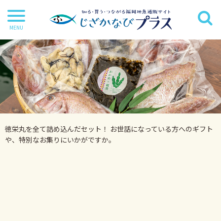
干物
丸魚
切り身
茶漬け・炊き込み等
徳栄丸を全て詰め込んだセット！ お世話になっている方へのギフト
鍋・麺類
や、特別なお集りにいかがですか。
海苔
海藻
だし・調味料
詰合せ・ギフトセット