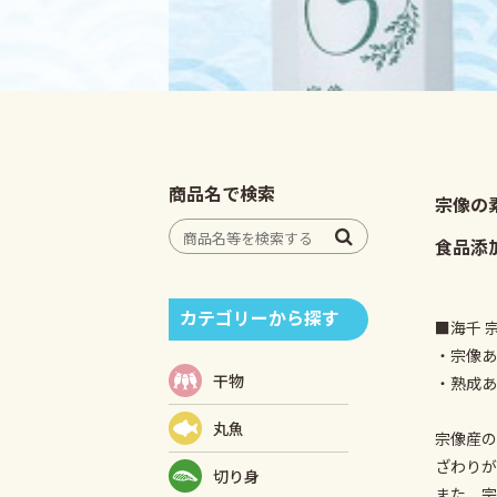
商品名で検索
宗像の
食品添
カテゴリーから探す
■海千 
・宗像あ
干物
・熟成あ
丸魚
宗像産の
ざわりが
切り身
また、宗