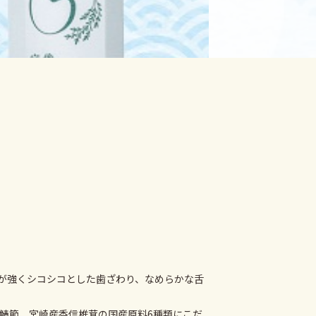
シが強くシコシコとした歯ざわり、なめらかな舌
鯖節、宮崎産香信椎茸の国産原料6種類にこだ