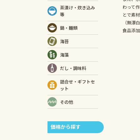
わって作
茶漬け・炊き込み
等
とで素材
（無漂白
鍋・麺類
食品添加
海苔
海藻
だし・調味料
詰合せ・ギフトセ
ット
その他
価格から探す