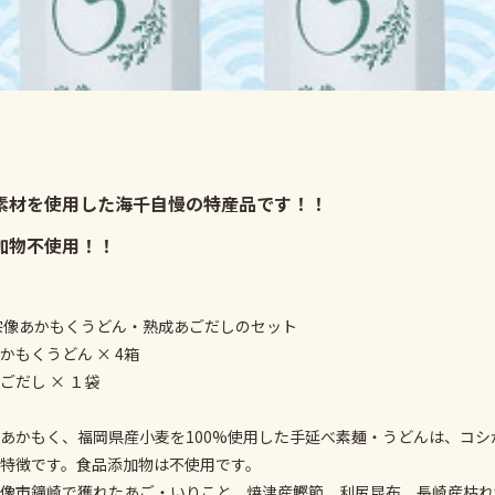
素材を使用した海千自慢の特産品です！！
加物不使用！！
宗像あかもくうどん・熟成あごだしのセット
かもくうどん × 4箱
ごだし × １袋
あかもく、福岡県産小麦を100%使用した手延べ素麺・うどんは、コ
特徴です。食品添加物は不使用です。
像市鐘崎で獲れたあご・いりこと、焼津産鰹節、利尻昆布、長崎産枯れ