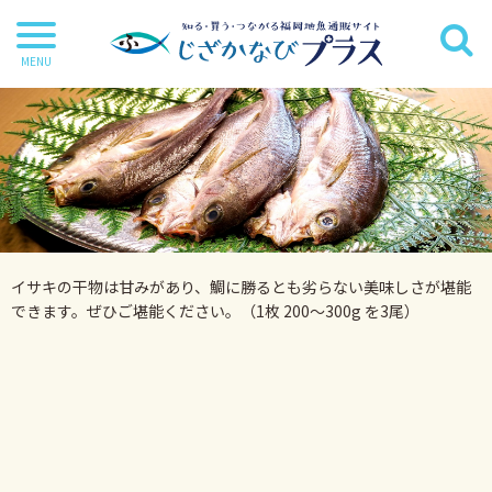
干物
丸魚
切り身
茶漬け・炊き込み等
イサキの干物は甘みがあり、鯛に勝るとも劣らない美味しさが堪能
鍋・麺類
できます。ぜひご堪能ください。（1枚 200～300g を3尾）
海苔
海藻
だし・調味料
詰合せ・ギフトセット