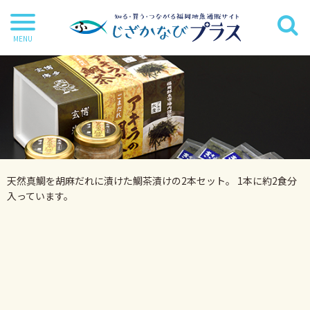
干物
丸魚
切り身
茶漬け・炊き込み等
天然真鯛を胡麻だれに漬けた鯛茶漬けの2本セット。 1本に約2食分
鍋・麺類
入っています。
海苔
海藻
だし・調味料
詰合せ・ギフトセット